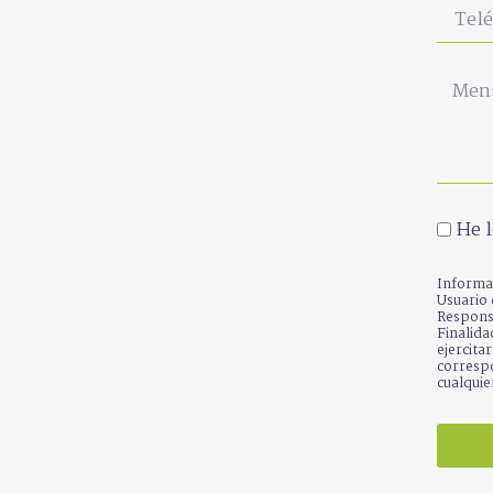
He l
Informac
Usuario
Respons
Finalida
ejercita
correspo
cualquie