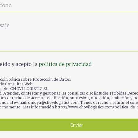
eído y acepto la
política de privacidad
ión básica sobre Protección de Datos.
 de Consultas Web
able: CHOVI LOGISTIC SL
d: Atender, contestar y gestionar las consultas o solicitudes recibidas Dere
r tus derechos de acceso, rectificación, supresión, oposición, limitación y po
nde al e-mail: dmoya@chovilogistics.com. Tienes derecho a retirar el con
r momento. Mas información https://www.chovilogistics.com/politica-de-
Enviar